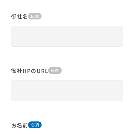
御社名
御社HPのURL
お名前